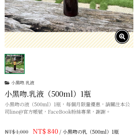
小黑吻.乳液
小黑吻.乳液（500ml）1瓶
小黑吻の液（500ml）1瓶，每個月限量優惠，請關注本公
司line@官方帳號，FaceBook粉絲專業，謝謝。
NT$ 840
NT$ 1,000
/ 小黑吻の乳（500ml）1瓶