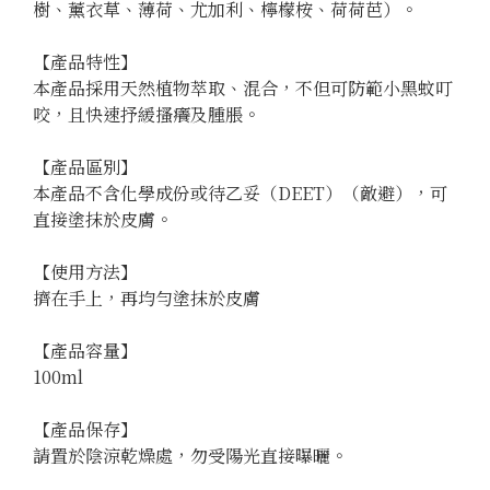
樹、薰衣草、薄荷、尤加利、檸檬桉、荷荷芭）。

【產品特性】

本產品採用天然植物萃取、混合，不但可防範小黑蚊叮
咬，且快速抒緩搔癢及腫脹。

【產品區別】

本產品不含化學成份或待乙妥（DEET）（敵避），可
直接塗抹於皮膚。

【使用方法】

擠在手上，再均勻塗抹於皮膚

【產品容量】

100ml

【產品保存】

請置於陰涼乾燥處，勿受陽光直接曝曬。
