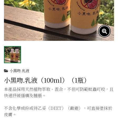
小黑吻.乳液
小黑吻.乳液（100ml）（1瓶）
本產品採用天然植物萃取、混合，不但可防範蚊蟲叮咬，且
快速抒緩搔癢及腫脹。

不含化學成份或待乙妥（DEET）（敵避），可直接塗抹於
皮膚。