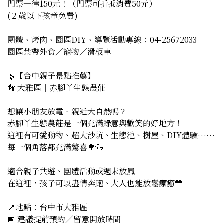
門票一律150元！（門票可折抵消費50元）

(２歲以下孩童免費)

團體、烤肉、園區DIY、導覽活動專線：04-25672033

園區禁帶外食／寵物／滑板車

🌿【台中親子景點推薦】

👣 大雅區｜赤腳丫生態農莊

想讓小朋友放電、親近大自然嗎？

赤腳丫生態農莊是一個充滿綠意與歡笑的好地方！

這裡有可愛動物、超大沙坑、生態池、樹屋、DIY體驗……
每一個角落都充滿驚喜🌳🦆

適合親子共遊、團體活動或週末放風

在這裡，孩子可以盡情奔跑、大人也能放鬆療癒💛

📍地點：台中市大雅區

📅 建議提前預約／留意開放時間
