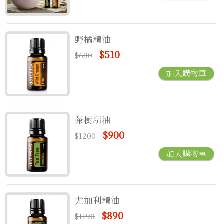
野橘精油
$510
$680
茶樹精油
$900
$1200
尤加利精油
$890
$1190