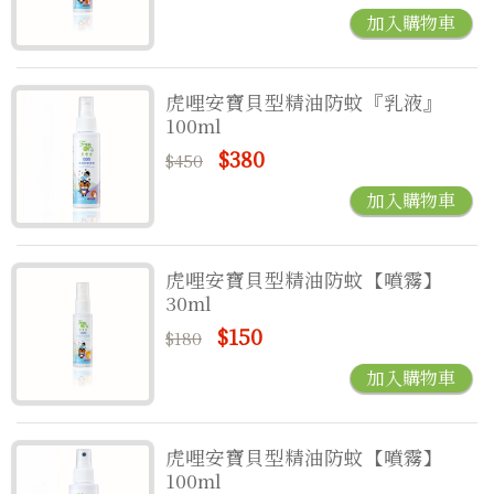
虎哩安寶貝型精油防蚊『乳液』
100ml
$380
$450
虎哩安寶貝型精油防蚊【噴霧】
30ml
$150
$180
虎哩安寶貝型精油防蚊【噴霧】
100ml