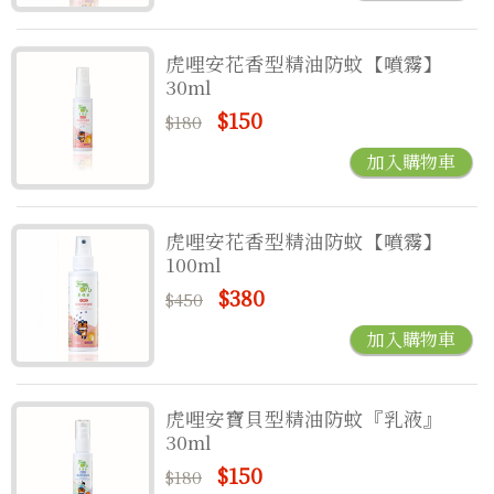
虎哩安花香型精油防蚊【噴霧】
30ml
$150
$180
虎哩安花香型精油防蚊【噴霧】
100ml
$380
$450
虎哩安寶貝型精油防蚊『乳液』
30ml
$150
$180